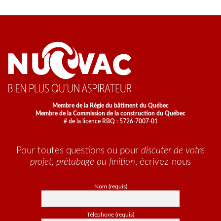
Les
options
peuvent
être
choisies
sur
la
page
du
Membre de la Régie du bâtiment du Québec
produit
Membre de la Commission de la construction du Québec
# de la licence RBQ : 5726-7007-01
Pour toutes questions ou pour
discuter de votre
projet, prétubage ou finition
, écrivez-nous
Nom (requis)
Téléphone (requis)