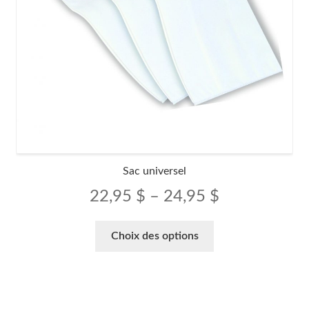
Sac universel
Price
22,95
$
–
24,95
$
range:
Ce
Choix des options
produit
22,95 $
a
through
plusieurs
variations.
24,95 $