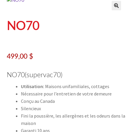
Réparation
NO70
Nous joindre
En
499,00
$
NO70(supervac70)
Utilisation:
Maisons unifamiliales, cottages
Nécessaire pour l’entretien de votre demeure
Conçu au Canada
Silencieux
Fini la poussière, les allergènes et les odeurs dans la
maison
Garanti 10 ans