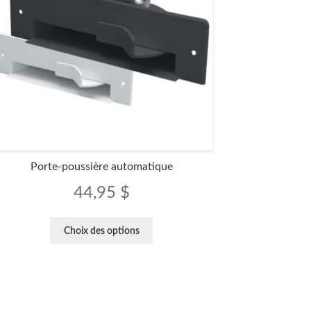
Porte-poussière automatique
44,95
$
Ce
Choix des options
produit
a
plusieurs
variations.
Les