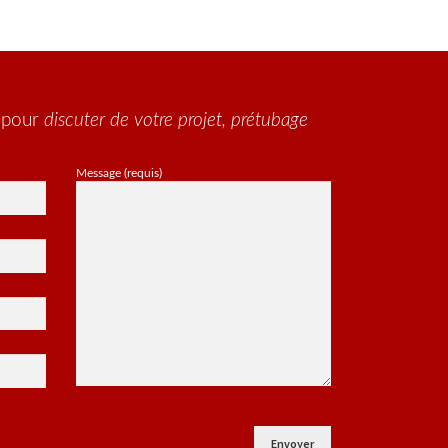
options
peuvent
être
choisies
sur
la
u pour
discuter de votre projet, prétubage
page
du
Message (requis)
produit