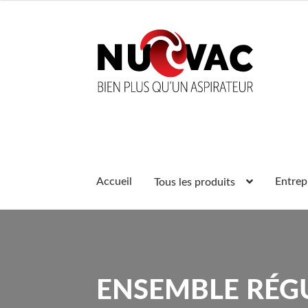
Aller
Aller
à
au
la
contenu
navigation
Accueil
Entrep
Tous les produits
ENSEMBLE RÉGU