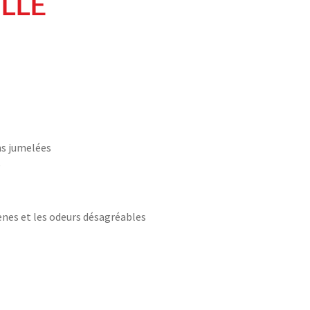
LLE
ns jumelées
e
ènes et les odeurs désagréables