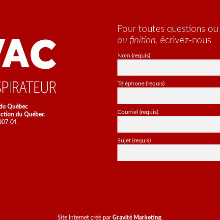
la
page
du
Pour toutes questions o
produit
ou finition
, écrivez-nous
Nom (requis)
Téléphone (requis)
 du Québec
Courriel (requis)
uction du Québec
7007-01
Sujet (requis)
Site Internet créé par
Gravité Marketing
.